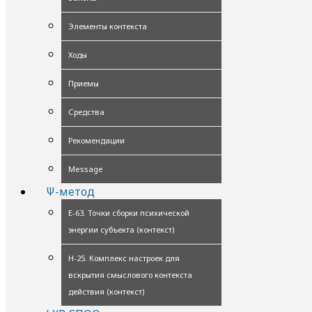
Элементы контекста
Ходы
Приемы
Средства
Рекомендации
Message
Ψ-метод
Е-63. Точки сборки психической
энергии субъекта (контекст)
Н-25. Комплекс настроек для
вскрытия смыслового контекста
действия (контекст)