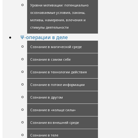
Уровни мотивации: потенциально
осознаваемые условия, законы,
мотивы, намерения, влечения и
стимулы деятельности
Ψ-операции в деле
Сознание в магической среде
Сознание в самом себе
Сознание в технологии действия
Сознание в потоке информации
Сознание в другом
Сознание в «кольце силы»
Сознание во внешней среде
Сознание в теле