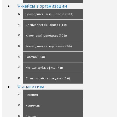
Ψ-кейсы в организации
Руководитель высш. звена (12-й)
Специалист бэк-офиса (11-й)
Клиентский менеджер (10-й)
Руководитель средн. звена (9-й)
Рабочий (8-й)
Менеджер бэк-офиса (7-й)
Спец. по работе с людьми (6-й)
Ψ-аналитика
Понятия
Контексты
Законы