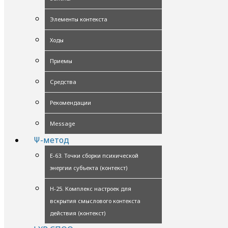
Элементы контекста
Ходы
Приемы
Средства
Рекомендации
Message
Ψ-метод
Е-63. Точки сборки психической
энергии субъекта (контекст)
Н-25. Комплекс настроек для
вскрытия смыслового контекста
действия (контекст)