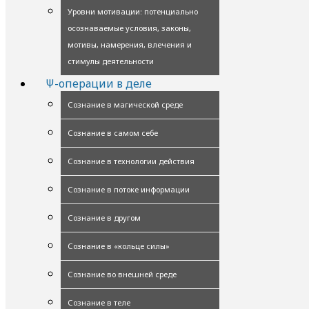
Уровни мотивации: потенциально
осознаваемые условия, законы,
мотивы, намерения, влечения и
стимулы деятельности
Ψ-операции в деле
Сознание в магической среде
Сознание в самом себе
Сознание в технологии действия
Сознание в потоке информации
Сознание в другом
Сознание в «кольце силы»
Сознание во внешней среде
Сознание в теле