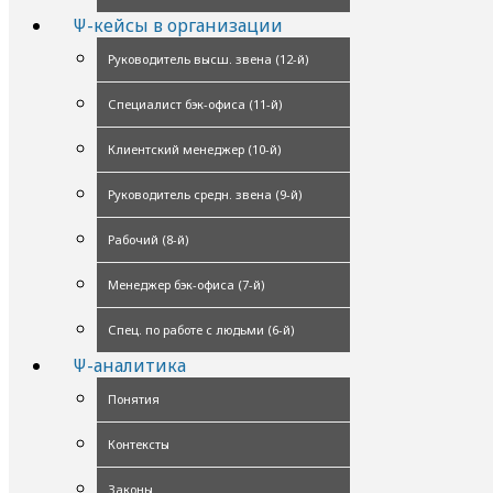
Ψ-кейсы в организации
Руководитель высш. звена (12-й)
Специалист бэк-офиса (11-й)
Клиентский менеджер (10-й)
Руководитель средн. звена (9-й)
Рабочий (8-й)
Менеджер бэк-офиса (7-й)
Спец. по работе с людьми (6-й)
Ψ-аналитика
Понятия
Контексты
Законы