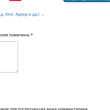
, Юнг, Адлер и др.)
→
 поля помечены
*
раузере для последующих моих комментариев.