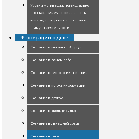
Уровни мотивации: потенциально
осознаваемые условия, законы,
мотивы, намерения, влечения и
стимулы деятельности
Ψ-операции в деле
Сознание в магической среде
Сознание в самом себе
Сознание в технологии действия
Сознание в потоке информации
Сознание в другом
Сознание в «кольце силы»
Сознание во внешней среде
Сознание в теле