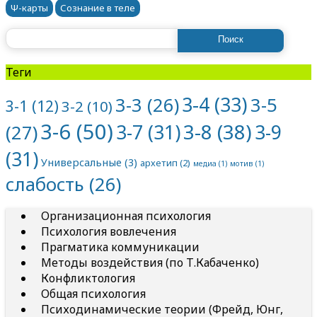
Ψ-карты
Сознание в теле
Найти:
Теги
3-4
(33)
3-5
3-3
(26)
3-1
(12)
3-2
(10)
3-6
(50)
3-8
(38)
3-7
(31)
3-9
(27)
(31)
Универсальные
(3)
архетип
(2)
медиа
(1)
мотив
(1)
слабость
(26)
Организационная психология
Психология вовлечения
Прагматика коммуникации
Методы воздействия (по Т.Кабаченко)
Конфликтология
Общая психология
Психодинамические теории (Фрейд, Юнг,