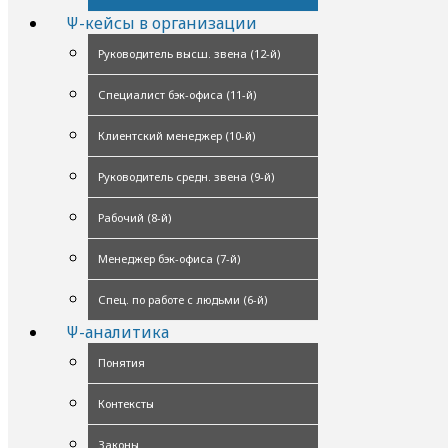
Ψ-кейсы в организации
Руководитель высш. звена (12-й)
Специалист бэк-офиса (11-й)
Клиентский менеджер (10-й)
Руководитель средн. звена (9-й)
Рабочий (8-й)
Менеджер бэк-офиса (7-й)
Спец. по работе с людьми (6-й)
Ψ-аналитика
Понятия
Контексты
Законы