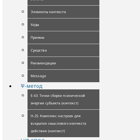
Элементы контекста
Ходы
Приемы
Средства
Рекомендации
Message
Ψ-метод
Е-63. Точки сборки психической
энергии субъекта (контекст)
Н-25. Комплекс настроек для
вскрытия смыслового контекста
действия (контекст)