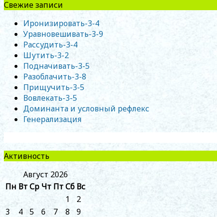
Свежие записи
Иронизировать-3-4
Уравновешивать-3-9
Рассудить-3-4
Шутить-3-2
Подначивать-3-5
Разоблачить-3-8
Прищучить-3-5
Вовлекать-3-5
Доминанта и условный рефлекс
Генерализация
Активность
Август 2026
Пн
Вт
Ср
Чт
Пт
Сб
Вс
1
2
3
4
5
6
7
8
9