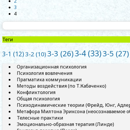
2
3
4
Теги
3-4
(33)
3-5
(27)
3-3
(26)
3-1
(12)
3-2
(10)
Организационная психология
Психология вовлечения
Прагматика коммуникации
Методы воздействия (по Т.Кабаченко)
Конфликтология
Общая психология
Психодинамические теории (Фрейд, Юнг, Адлер 
Метафора Милтона Эриксона (неосознаваемое о
Телесные практики
Эмоционально-образная терапия (Линде)