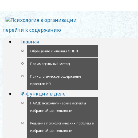
перейти к содержанию
Главная
Обращение к членам ОППЛ
Полимодальный метод
Психологическое содержание
проектов HR
Ψ-функции в деле
ПАИД: психологические аспекты
избранной деятельности
Решение психологических проблем в
избранной деятельности