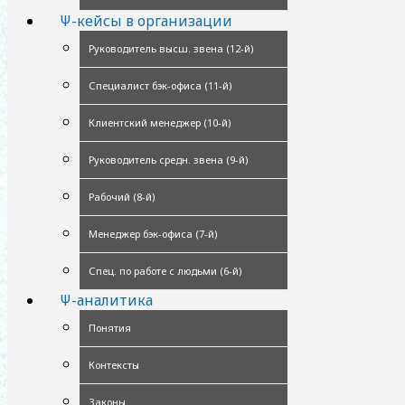
Ψ-кейсы в организации
Руководитель высш. звена (12-й)
Специалист бэк-офиса (11-й)
Клиентский менеджер (10-й)
Руководитель средн. звена (9-й)
Рабочий (8-й)
Менеджер бэк-офиса (7-й)
Спец. по работе с людьми (6-й)
Ψ-аналитика
Понятия
Контексты
Законы