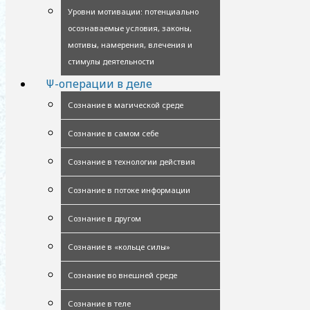
Уровни мотивации: потенциально
осознаваемые условия, законы,
мотивы, намерения, влечения и
стимулы деятельности
Ψ-операции в деле
Сознание в магической среде
Сознание в самом себе
Сознание в технологии действия
Сознание в потоке информации
Сознание в другом
Сознание в «кольце силы»
Сознание во внешней среде
Сознание в теле