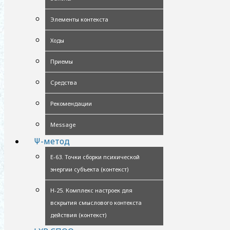
Элементы контекста
Ходы
Приемы
Средства
Рекомендации
Message
Ψ-метод
Е-63. Точки сборки психической
энергии субъекта (контекст)
Н-25. Комплекс настроек для
вскрытия смыслового контекста
действия (контекст)