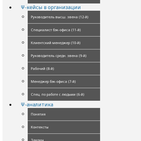
Ψ-кейсы в организации
Руководитель высш. звена (12-й)
Специалист бэк-офиса (11-й)
Клиентский менеджер (10-й)
Руководитель средн. звена (9-й)
Рабочий (8-й)
Менеджер бэк-офиса (7-й)
Спец. по работе с людьми (6-й)
Ψ-аналитика
Понятия
Контексты
Законы