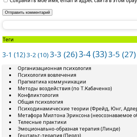
Сохранить моё имя, email и адрес сайта в этом б
Теги
3-4
(33)
3-5
(27)
3-3
(26)
3-1
(12)
3-2
(10)
Организационная психология
Психология вовлечения
Прагматика коммуникации
Методы воздействия (по Т.Кабаченко)
Конфликтология
Общая психология
Психодинамические теории (Фрейд, Юнг, Адлер 
Метафора Милтона Эриксона (неосознаваемое о
Телесные практики
Эмоционально-образная терапия (Линде)
Гештальт-терапия (Перлз)