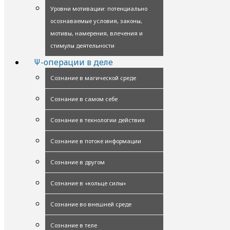
Уровни мотивации: потенциально
осознаваемые условия, законы,
мотивы, намерения, влечения и
стимулы деятельности
Ψ-операции в деле
Сознание в магической среде
Сознание в самом себе
Сознание в технологии действия
Сознание в потоке информации
Сознание в другом
Сознание в «кольце силы»
Сознание во внешней среде
Сознание в теле