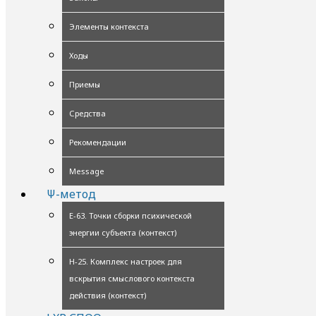
Элементы контекста
Ходы
Приемы
Средства
Рекомендации
Message
Ψ-метод
Е-63. Точки сборки психической
энергии субъекта (контекст)
Н-25. Комплекс настроек для
вскрытия смыслового контекста
действия (контекст)