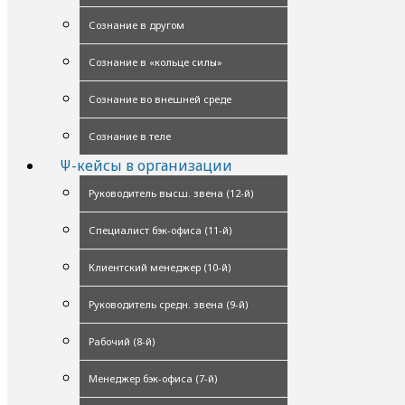
Сознание в другом
Сознание в «кольце силы»
Сознание во внешней среде
Сознание в теле
Ψ-кейсы в организации
Руководитель высш. звена (12-й)
Специалист бэк-офиса (11-й)
Клиентский менеджер (10-й)
Руководитель средн. звена (9-й)
Рабочий (8-й)
Менеджер бэк-офиса (7-й)