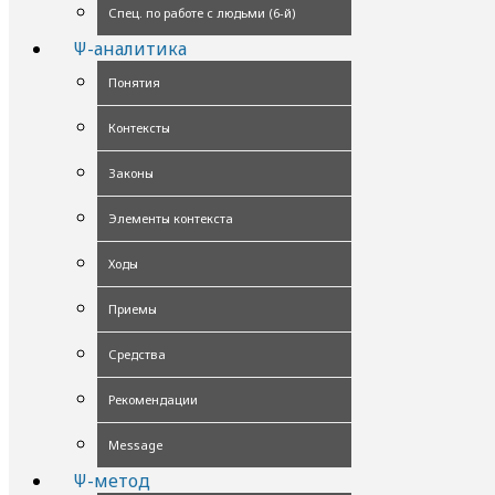
Спец. по работе с людьми (6-й)
Ψ-аналитика
Понятия
Контексты
Законы
Элементы контекста
Ходы
Приемы
Средства
Рекомендации
Message
Ψ-метод