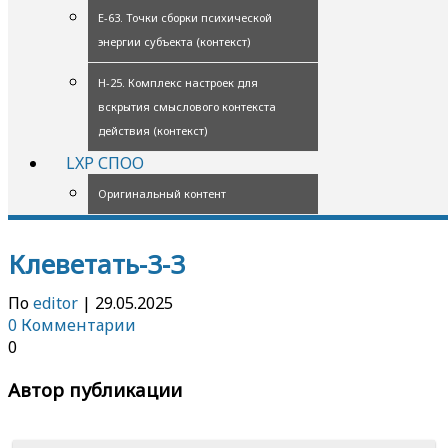
Е-63. Точки сборки психической
энергии субъекта (контекст)
Н-25. Комплекс настроек для
вскрытия смыслового контекста
действия (контекст)
LXP СПОО
Оригинальный контент
Клеветать-3-3
По
editor
|
29.05.2025
0 Комментарии
0
Автор публикации