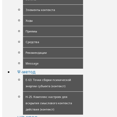
Элементы контекста
Ходы
Приемы
Средства
Рекомендации
Message
Ψ-метод
Е-63. Точки сборки психической
энергии субъекта (контекст)
Н-25. Комплекс настроек для
вскрытия смыслового контекста
действия (контекст)