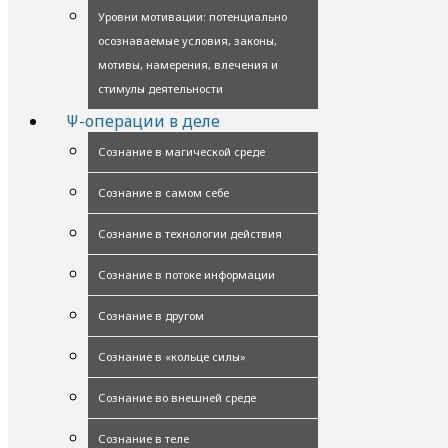
Уровни мотивации: потенциально
осознаваемые условия, законы,
мотивы, намерения, влечения и
стимулы деятельности
Ψ-операции в деле
Сознание в магической среде
Сознание в самом себе
Сознание в технологии действия
Сознание в потоке информации
Сознание в другом
Сознание в «кольце силы»
Сознание во внешней среде
Сознание в теле