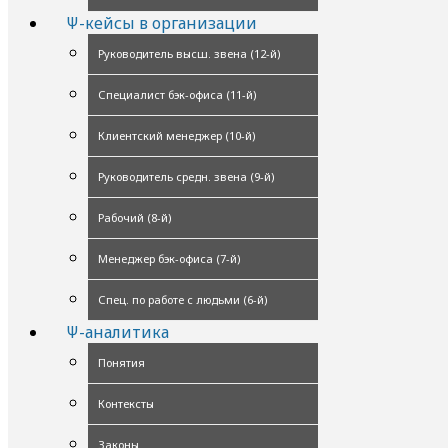
Ψ-кейсы в организации
Руководитель высш. звена (12-й)
Специалист бэк-офиса (11-й)
Клиентский менеджер (10-й)
Руководитель средн. звена (9-й)
Рабочий (8-й)
Менеджер бэк-офиса (7-й)
Спец. по работе с людьми (6-й)
Ψ-аналитика
Понятия
Контексты
Законы