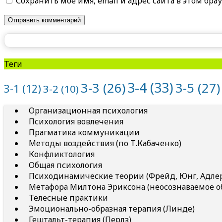
Сохранить моё имя, email и адрес сайта в этом б
Теги
3-4
(33)
3-5
(27)
3-3
(26)
3-1
(12)
3-2
(10)
Организационная психология
Психология вовлечения
Прагматика коммуникации
Методы воздействия (по Т.Кабаченко)
Конфликтология
Общая психология
Психодинамические теории (Фрейд, Юнг, Адлер 
Метафора Милтона Эриксона (неосознаваемое о
Телесные практики
Эмоционально-образная терапия (Линде)
Гештальт-терапия (Перлз)