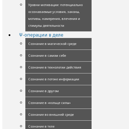
Уровни мотивации: потенциально
осознаваемые условия, законы,
мотивы, намерения, влечения и
стимулы деятельности
Ψ-операции в деле
Сознание в магической среде
Сознание в самом себе
Сознание в технологии действия
Сознание в потоке информации
Сознание в другом
Сознание в «кольце силы»
Сознание во внешней среде
Сознание в теле