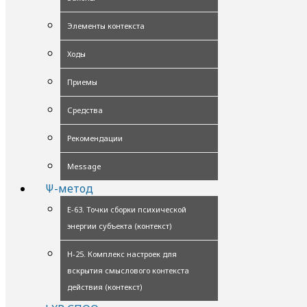
Элементы контекста
Ходы
Приемы
Средства
Рекомендации
Message
Ψ-метод
Е-63. Точки сборки психической
энергии субъекта (контекст)
Н-25. Комплекс настроек для
вскрытия смыслового контекста
действия (контекст)