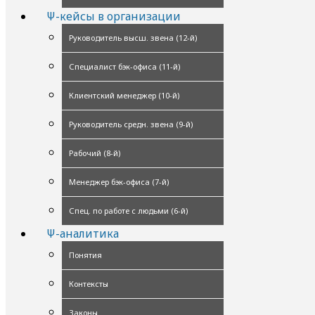
Ψ-кейсы в организации
Руководитель высш. звена (12-й)
Специалист бэк-офиса (11-й)
Клиентский менеджер (10-й)
Руководитель средн. звена (9-й)
Рабочий (8-й)
Менеджер бэк-офиса (7-й)
Спец. по работе с людьми (6-й)
Ψ-аналитика
Понятия
Контексты
Законы