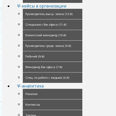
Ψ-кейсы в организации
Руководитель высш. звена (12-й)
Специалист бэк-офиса (11-й)
Клиентский менеджер (10-й)
Руководитель средн. звена (9-й)
Рабочий (8-й)
Менеджер бэк-офиса (7-й)
Спец. по работе с людьми (6-й)
Ψ-аналитика
Понятия
Контексты
Законы