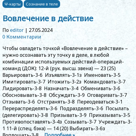
Ψ-карты
Сознание в теле
Вовлечение в действие
По
editor
|
27.05.2024
0 Комментарии
Чтобы овладеть точкой «Вовлечение в действие» –
нужно осознавать эту точку в деле, в любой
комбинации используемых действий-операций-
команд (ДОК): 12-й (рук. высш. звена) — 23 (25)
Варьировать-3-6 Изъявлять-3-1з Именовать-3-5
Имитировать-3-7 Итожить-3-2з Командовать-3-7
Лидировать-3-8 Назначать-3-4 Обменивать-3-6
Обосновывать-3-8 Обсуждать-3-9 Оговаривать-3-7
Отзывать-3-6 Отстранять-3-8 Переодеваться-3-1
Перераспределять-3-6 Подразделять-3-6 Посылать
(делегировать)-3-8 Призывать-3-9 Приказывать-3-5
Противопоставлять-3-4з Созывать-3-7 Учреждать-3-
1 11-й (спец. бэка) — 14 (20) Выбирать-3-6з
Воплощать-3-8 …
Подробнее »