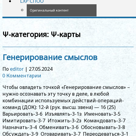
LXP СПОО
Оригинальный контент
Ψ-категория:
Ψ-карты
Генерирование смыслов
По
editor
|
27.05.2024
0 Комментарии
Чтобы овладеть точкой «Генерирование смыслов» –
нужно осознавать эту точку в деле, в любой
комбинации используемых действий-операций-
команд (ДОК): 12-й (рук. высш. звена) — 16 (25)
Варьировать-3-6 Изъявлять-3-1з Именовать-3-5
Имитировать-3-7 Итожить-3-2з Командовать-3-7
Назначать-3-4 Обменивать-3-6 Обосновывать-3-8
Обсуждать-3-9 Оговаривать-3-7 Переодеваться-3-1