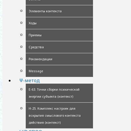
Элементы контекста
Ходы
Приемы
Средства
Рекомендации
Message
Ψ-метод
Е-63. Точки сборки психической
энергии субъекта (контекст)
Н-25. Комплекс настроек для
вскрытия смыслового контекста
действия (контекст)