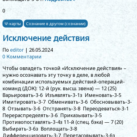
0
Ψ-карты
Сознание в другом (сознании)
Исключение действия
По
editor
|
26.05.2024
0 Комментарии
Чтобы овладеть точкой «Исключение действия» –
нужно осознавать эту точку в деле, в любой
комбинации используемых действий-операций-
команд (ДОК): 12-й (рук. высш. звена) — 12 (25)
Варьировать-3-6 Изъявлять-3-1з Именовать-3-5
Имитировать-3-7 Обменивать-3-6 Обосновывать-3-
8 Отзывать-3-6 Отстранять-3-8 Переодеваться-3-1
Перераспределять-3-6 Приказывать-3-5
Противопоставлять-3-4з 11-й (спец. бэка) — 7 (20)
Выбирать-3-6з Воплощать-3-8
Дифференцировать-3-7 Перетасовывать-3-6з