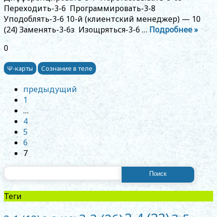
Переходить-3-6 Программировать-3-8
Уподоблять-3-6 10-й (клиентский менеджер) — 10
(24) Заменять-3-6з Изощряться-3-6 …
Подробнее »
0
Ψ-карты
Сознание в теле
Posts
предыдущий
navigation
1
…
4
5
6
7
Найти:
Теги