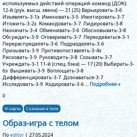
используемых действий-операций-команд (ДОК):
12-й (рук. высш. звена) — 21 (25) Варьировать-3-6
Изъявлять-3-1з Именовать-3-5 Имитировать-3-7
Итожить-3-2з Командовать-3-7 Лидировать-3-8
Назначать-3-4 Обменивать-3-6 Обосновывать-3-8
Обсуждать-3-9 Оговаривать-3-7 Переодеваться-3-1
Перераспределять-3-6 Подразделять-3-6
Призывать-3-9 Противопоставлять-3-4з
Рисковать-3-9 Руководить-3-8 Созывать-3-7
Учреждать-3-1 11-й (спец. бэка) — 17 (20) Выбирать-3-
6з Вышивать-3-9 Воплощать-3-8
Дифференцировать-3-7 Дознаваться-3-7
Исследовать-3-9 Кодировать-3-6 …
Подробнее »
0
Ψ-карты
Сознание в теле
Образ-игра с телом
По
editor
|
27.05.2024