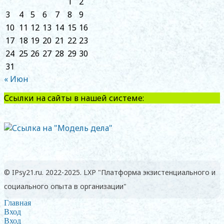
1
2
3
4
5
6
7
8
9
10
11
12
13
14
15
16
17
18
19
20
21
22
23
24
25
26
27
28
29
30
31
« Июн
Ссылки на сайты в нашей системе:
© IPsy21.ru. 2022-2025. LXP "Платформа экзистенциального и
социального опыта в организации"
Главная
Вход
Вход