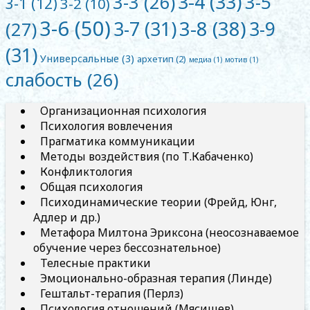
3-4
(33)
3-5
3-3
(26)
3-1
(12)
3-2
(10)
3-6
(50)
3-8
(38)
3-7
(31)
3-9
(27)
(31)
Универсальные
(3)
архетип
(2)
медиа
(1)
мотив
(1)
слабость
(26)
Организационная психология
Психология вовлечения
Прагматика коммуникации
Методы воздействия (по Т.Кабаченко)
Конфликтология
Общая психология
Психодинамические теории (Фрейд, Юнг,
Адлер и др.)
Метафора Милтона Эриксона (неосознаваемое
обучение через бессознательное)
Телесные практики
Эмоционально-образная терапия (Линде)
Гештальт-терапия (Перлз)
Психология отношений (Мясищев)