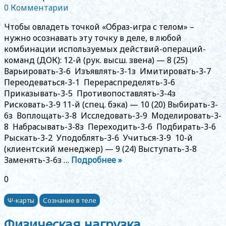
0 Комментарии
Чтобы овладеть точкой «Образ-игра с телом» –
нужно осознавать эту точку в деле, в любой
комбинации используемых действий-операций-
команд (ДОК): 12-й (рук. высш. звена) — 8 (25)
Варьировать-3-6 Изъявлять-3-1з Имитировать-3-7
Переодеваться-3-1 Перераспределять-3-6
Приказывать-3-5 Противопоставлять-3-4з
Рисковать-3-9 11-й (спец. бэка) — 10 (20) Выбирать-3-
6з Воплощать-3-8 Исследовать-3-9 Моделировать-3-
8 Набрасывать-3-8з Переходить-3-6 Подбирать-3-6
Рыскать-3-2 Уподоблять-3-6 Учиться-3-9 10-й
(клиентский менеджер) — 9 (24) Выступать-3-8
Заменять-3-6з …
Подробнее »
0
Ψ-карты
Сознание в теле
Физическая нагрузка