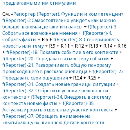
предлагаемыми им стимулами
См. «
Репортер (Reporter). Функции и компетенции
»:
f(Reporter)-2.Самостоятельно увидеть как можно
больше, включая детали и нюансы
+
f(Reporter)-3.
Собрать все возможные мнения
+
f(Reporter)-4.
Собрать факты
+ R.6 +
f(Reporter)-8. Сгенерировать
новость или тему
+ R.9 + R.11 + R.12 + R.13 + R.14 + R.16
+
f(Reporter)-18. Показать событие в его контексте
+
f(Reporter)-20. Передавать атмосферу события
+
f(Reporter)-21. Разворачивать общую панораму
происходящего в рассказе очевидца
+
f(Reporter)-22.
Передавать свои ощущения
+ R.24 + R.25 +
f(Reporter)-31. Создать новые границы ситуации
+
f(Reporter)-32. Отбросить условие реальности
контекста
+
f(Reporter)-34. Внедрять в систему
контекста новые факты
+
f(Reporter)-35.
Актуализировать отдельные участки контекста
+
f(Reporter)-37. Обращать внимание на
«выпирающую», лишнюю деталь контекста