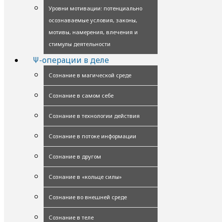
Уровни мотивации: потенциально
осознаваемые условия, законы,
мотивы, намерения, влечения и
стимулы деятельности
Ψ-операции в деле
Сознание в магической среде
Сознание в самом себе
Сознание в технологии действия
Сознание в потоке информации
Сознание в другом
Сознание в «кольце силы»
Сознание во внешней среде
Сознание в теле