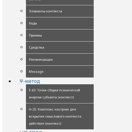
Элементы контекста
Ходы
Приемы
Средства
Рекомендации
Message
Ψ-метод
Е-63. Точки сборки психической
энергии субъекта (контекст)
Н-25. Комплекс настроек для
вскрытия смыслового контекста
действия (контекст)