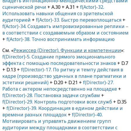
Владеть интонационно-мелодическими средствами
сценической речи
+ A.30 + A.31 +
f(Actor)-32.
Использовать навыки общения со зрительской
аудиторией
+
f(Actor)-33. Быстро перевоплощаться
+
f(Actor)-34. Создавать импровизированные реплики –
в соответствии с создаваемым образом и состоянием
+
f(Actor)-38. Точно воспринимать информацию
См. «
Режиссер (Director). Функции и компетенции
»:
f(Director)-5. Создание прямого эмоционального
эффекта с помощью последовательности знаков
+ D.7
+ D.13 +
f(Director)-17. По ритму и темпу действия в
кадре (производство удачных в плане прагматики и
эстетики решений)
+ D.20 + D.21 +
f(Director)-27.
Работа с актером непосредственно на площадке
+
f(Director)-28. Постановка задачи службам
+
f(Director)-29. Контроль подготовки всех служб
+ D.35
+
f(Director)-39. Координация в едином действии и
времени разных площадок
+
f(Director)-40.
Мотивировать и управлять движением групп
аудитории между площадками в соответствии с