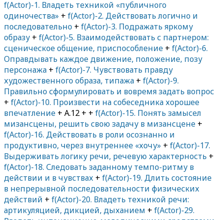
f(Actor)-1. Владеть техникой «публичного
одиночества»
+
f(Actor)-2. Действовать логично и
последовательно
+
f(Actor)-3. Подражать яркому
образу
+
f(Actor)-5. Взаимодействовать с партнером:
сценическое общение, приспособление
+
f(Actor)-6.
Оправдывать каждое движение, положение, позу
персонажа
+
f(Actor)-7. Чувствовать правду
художественного образа, типажа
+
f(Actor)-9.
Правильно сформулировать и вовремя задать вопрос
+
f(Actor)-10. Произвести на собеседника хорошее
впечатление
+ A.12 + +
f(Actor)-15. Понять замысел
мизансцены, решить свою задачу в мизансцене
+
f(Actor)-16. Действовать в роли осознанно и
продуктивно, через внутреннее «хочу»
+
f(Actor)-17.
Выдерживать логику речи, речевую характерность
+
f(Actor)-18. Следовать заданному темпо-ритму в
действии и в чувствах
+
f(Actor)-19. Длить состояние
в непрерывной последовательности физических
действий
+
f(Actor)-20. Владеть техникой речи:
артикуляцией, дикцией, дыханием
+
f(Actor)-29.