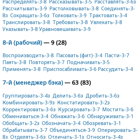
Распределять-3-8
Рассказывать-3-5
Расставлять-3-6з
Рассчитывать-3-9
Растолковывать-3-8
Соединять-3-
8з
Сокращать-3-6з
Толковать-3-9
Трактовать-3-4
Транслировать-3-8
Требовать-3-8
Увлекать-3-8
Указывать-3-8
Уравновешивать-3-9
8-й (рабочий)
— 9 (28)
Воспроизводить-3-8
Пасовать (фит)-3-4
Пасти-3-7
Паять-3-8
Повторять-3-7
Подначивать-3-5
Применять-3-8
Приспосабливать-3-6
Рассудить-3-4
7-й (менеджер бэка)
— 63 (83)
Группировать-3-4з
Делить-3-6з
Дробить-3-6з
Комбинировать-3-9з
Констатировать-3-2з
Корректировать-3-6з
Курсировать-3-7
Мостить-3-6
Обмениваться-3-4
Обнажать-3-6
Обнаруживать-3-1
Обобщать-3-2з
Обозначать-3-4
Обозревать-3-1
Обрабатывать-3-7
Объединяться-3-9
Оперировать-3-
8з
Отделять-3-6з
Отличать-3-1з
Относить-3-4з