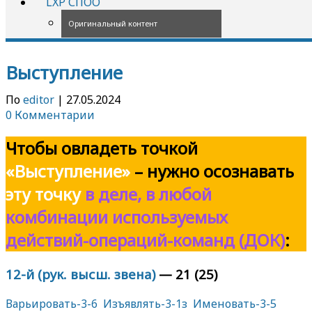
LXP СПОО
Оригинальный контент
Выступление
По
editor
|
27.05.2024
0 Комментарии
Чтобы овладеть точкой
«Выступление»
–
нужно осознавать
эту точку
в деле,
в любой
комбинации используемых
действий-операций-команд (ДОК)
:
12-й (рук. высш. звена)
— 21 (25)
Варьировать-3-6
Изъявлять-3-1з
Именовать-3-5