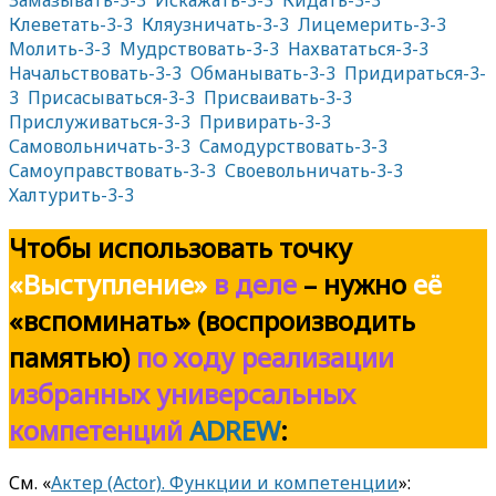
Замазывать-3-3
Искажать-3-3
Кидать-3-3
Клеветать-3-3
Кляузничать-3-3
Лицемерить-3-3
Молить-3-3
Мудрствовать-3-3
Нахвататься-3-3
Начальствовать-3-3
Обманывать-3-3
Придираться-3-
3
Присасываться-3-3
Присваивать-3-3
Прислуживаться-3-3
Привирать-3-3
Самовольничать-3-3
Самодурствовать-3-3
Самоуправствовать-3-3
Своевольничать-3-3
Халтурить-3-3
Чтобы использовать
точку
«Выступление»
в деле
– нужно
её
«вспоминать» (воспроизводить
памятью)
по ходу реализации
избранных универсальных
компетенций
ADREW
:
См. «
Актер (Actor). Функции и компетенции
»: