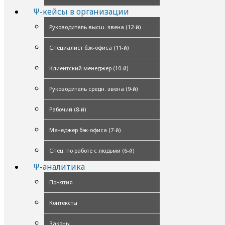
Ψ-кейсы в организации
Руководитель высш. звена (12-й)
Специалист бэк-офиса (11-й)
Клиентский менеджер (10-й)
Руководитель средн. звена (9-й)
Рабочий (8-й)
Менеджер бэк-офиса (7-й)
Спец. по работе с людьми (6-й)
Ψ-аналитика
Понятия
Контексты
Законы