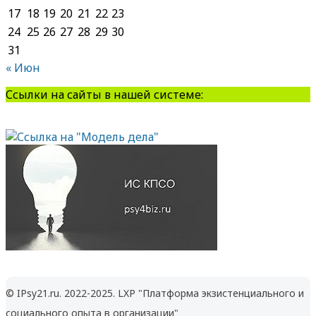
17
18
19
20
21
22
23
24
25
26
27
28
29
30
31
« Июн
Ссылки на сайты в нашей системе:
© IPsy21.ru. 2022-2025. LXP "Платформа экзистенциального и
социального опыта в организации"