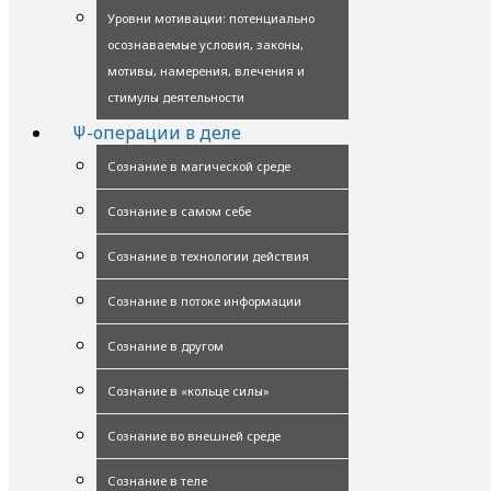
Уровни мотивации: потенциально
осознаваемые условия, законы,
мотивы, намерения, влечения и
стимулы деятельности
Ψ-операции в деле
Сознание в магической среде
Сознание в самом себе
Сознание в технологии действия
Сознание в потоке информации
Сознание в другом
Сознание в «кольце силы»
Сознание во внешней среде
Сознание в теле