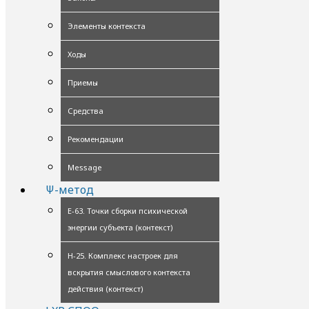
Элементы контекста
Ходы
Приемы
Средства
Рекомендации
Message
Ψ-метод
Е-63. Точки сборки психической
энергии субъекта (контекст)
Н-25. Комплекс настроек для
вскрытия смыслового контекста
действия (контекст)