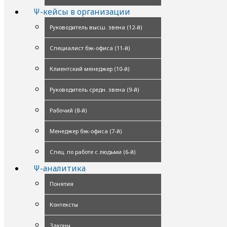
Ψ-кейсы в организации
Руководитель высш. звена (12-й)
Специалист бэк-офиса (11-й)
Клиентский менеджер (10-й)
Руководитель средн. звена (9-й)
Рабочий (8-й)
Менеджер бэк-офиса (7-й)
Спец. по работе с людьми (6-й)
Ψ-аналитика
Понятия
Контексты
Законы