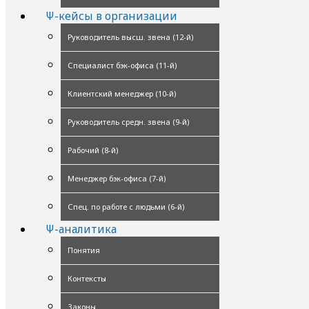
Ψ-кейсы в организации
Руководитель высш. звена (12-й)
Специалист бэк-офиса (11-й)
Клиентский менеджер (10-й)
Руководитель средн. звена (9-й)
Рабочий (8-й)
Менеджер бэк-офиса (7-й)
Спец. по работе с людьми (6-й)
Ψ-аналитика
Понятия
Контексты
Законы