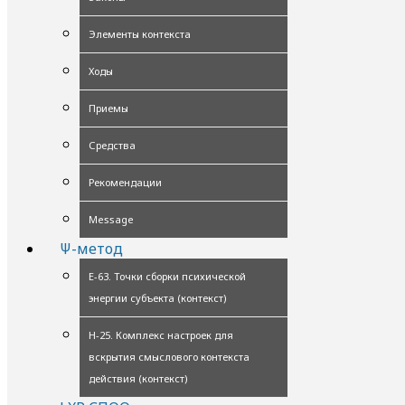
Элементы контекста
Ходы
Приемы
Средства
Рекомендации
Message
Ψ-метод
Е-63. Точки сборки психической
энергии субъекта (контекст)
Н-25. Комплекс настроек для
вскрытия смыслового контекста
действия (контекст)