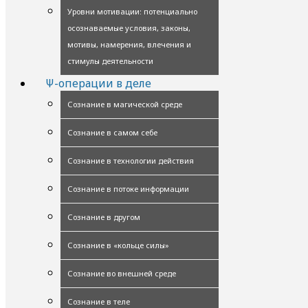
Уровни мотивации: потенциально
осознаваемые условия, законы,
мотивы, намерения, влечения и
стимулы деятельности
Ψ-операции в деле
Сознание в магической среде
Сознание в самом себе
Сознание в технологии действия
Сознание в потоке информации
Сознание в другом
Сознание в «кольце силы»
Сознание во внешней среде
Сознание в теле