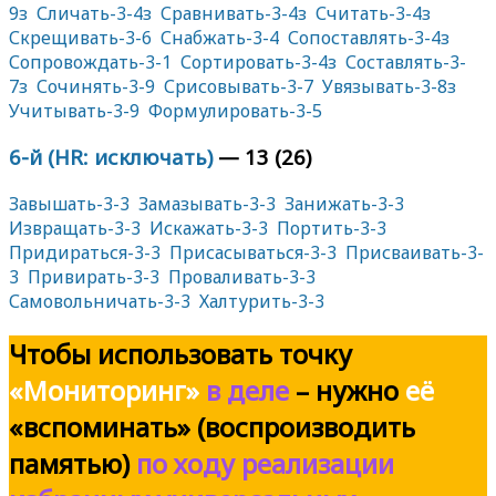
9з
Сличать-3-4з
Сравнивать-3-4з
Считать-3-4з
Скрещивать-3-6
Снабжать-3-4
Сопоставлять-3-4з
Сопровождать-3-1
Сортировать-3-4з
Составлять-3-
7з
Сочинять-3-9
Срисовывать-3-7
Увязывать-3-8з
Учитывать-3-9
Формулировать-3-5
6-й (HR: исключать)
— 13 (26)
Завышать-3-3
Замазывать-3-3
Занижать-3-3
Извращать-3-3
Искажать-3-3
Портить-3-3
Придираться-3-3
Присасываться-3-3
Присваивать-3-
3
Привирать-3-3
Проваливать-3-3
Самовольничать-3-3
Халтурить-3-3
Чтобы использовать
точку
«Мониторинг»
в деле
– нужно
её
«вспоминать» (воспроизводить
памятью)
по ходу реализации