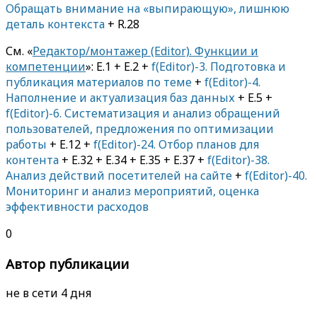
Обращать внимание на «выпирающую», лишнюю
деталь контекста
+ R.28
См. «
Редактор/монтажер (Editor). Функции и
компетенции
»: E.1 + E.2 +
f(Editor)-3. Подготовка и
публикация материалов по теме
+
f(Editor)-4.
Наполнение и актуализация баз данных
+ E.5 +
f(Editor)-6. Систематизация и анализ обращений
пользователей, предложения по оптимизации
работы
+ E.12 +
f(Editor)-24. Отбор планов для
контента
+ E.32 + E.34 + E.35 + E.37 +
f(Editor)-38.
Анализ действий посетителей на сайте
+
f(Editor)-40.
Мониторинг и анализ мероприятий, оценка
эффективности расходов
0
Автор публикации
не в сети 4 дня