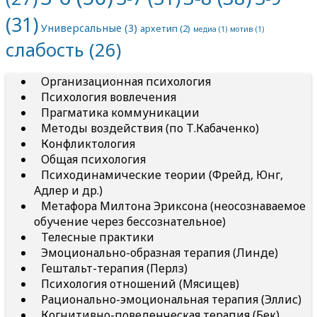
(31)
Универсальные
(3)
архетип
(2)
медиа
(1)
мотив
(1)
слабость
(26)
Организационная психология
Психология вовлечения
Прагматика коммуникации
Методы воздействия (по Т.Кабаченко)
Конфликтология
Общая психология
Психодинамические теории (Фрейд, Юнг,
Адлер и др.)
Метафора Милтона Эриксона (неосознаваемое
обучение через бессознательное)
Телесные практики
Эмоционально-образная терапия (Линде)
Гештальт-терапия (Перлз)
Психология отношений (Мясищев)
Рационально-эмоциональная терапия (Эллис)
Когнитивно-поведенческая терапия (Бек)