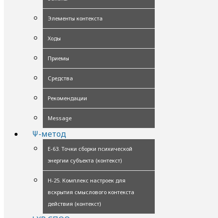
Элементы контекста
Ходы
Приемы
Средства
Рекомендации
Message
Ψ-метод
Е-63. Точки сборки психической
энергии субъекта (контекст)
Н-25. Комплекс настроек для
вскрытия смыслового контекста
действия (контекст)