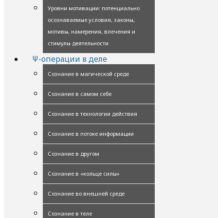
Уровни мотивации: потенциально
осознаваемые условия, законы,
мотивы, намерения, влечения и
стимулы деятельности
Ψ-операции в деле
Сознание в магической среде
Сознание в самом себе
Сознание в технологии действия
Сознание в потоке информации
Сознание в другом
Сознание в «кольце силы»
Сознание во внешней среде
Сознание в теле