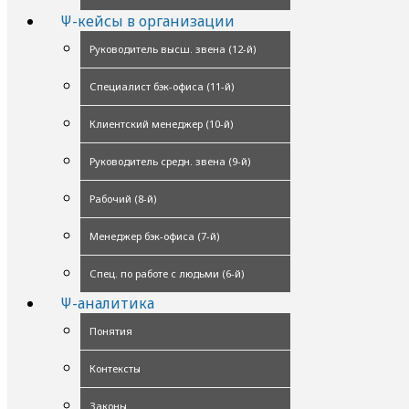
Ψ-кейсы в организации
Руководитель высш. звена (12-й)
Специалист бэк-офиса (11-й)
Клиентский менеджер (10-й)
Руководитель средн. звена (9-й)
Рабочий (8-й)
Менеджер бэк-офиса (7-й)
Спец. по работе с людьми (6-й)
Ψ-аналитика
Понятия
Контексты
Законы