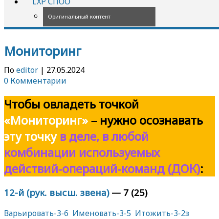
LXP СПОО
Оригинальный контент
Мониторинг
По
editor
|
27.05.2024
0 Комментарии
Чтобы овладеть точкой
«Мониторинг»
–
нужно осознавать
эту точку
в деле,
в любой
комбинации используемых
действий-операций-команд (ДОК)
:
12-й (рук. высш. звена)
— 7 (25)
Варьировать-3-6
Именовать-3-5
Итожить-3-2з