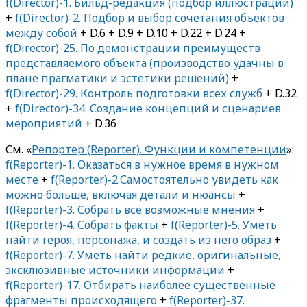
f(Director)-1. Бильд-редакция (подбор иллюстраций)
+
f(Director)-2. Подбор и выбор сочетания объектов
между собой
+ D.6 + D.9 + D.10 + D.22 + D.24 +
f(Director)-25. По демонстрации преимуществ
представляемого объекта (производство удачны в
плане прагматики и эстетики решений)
+
f(Director)-29. Контроль подготовки всех служб
+ D.32
+
f(Director)-34. Создание концепций и сценариев
мероприятий
+ D.36
См. «
Репортер (Reporter). Функции и компетенции
»:
f(Reporter)-1. Оказаться в нужное время в нужном
месте
+
f(Reporter)-2.Самостоятельно увидеть как
можно больше, включая детали и нюансы
+
f(Reporter)-3. Собрать все возможные мнения
+
f(Reporter)-4. Собрать факты
+
f(Reporter)-5. Уметь
найти героя, персонажа, и создать из него образ
+
f(Reporter)-7. Уметь найти редкие, оригинальные,
эксклюзивные источники информации
+
f(Reporter)-17. Отбирать наиболее существенные
фрагменты происходящего
+
f(Reporter)-37.