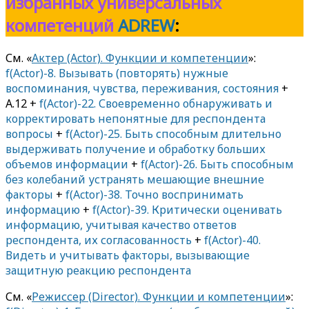
избранных универсальных
компетенций
ADREW
:
См. «
Актер (Actor). Функции и компетенции
»:
f(Actor)-8. Вызывать (повторять) нужные
воспоминания, чувства, переживания, состояния
+
A.12 +
f(Actor)-22. Своевременно обнаруживать и
корректировать непонятные для респондента
вопросы
+
f(Actor)-25. Быть способным длительно
выдерживать получение и обработку больших
объемов информации
+
f(Actor)-26. Быть способным
без колебаний устранять мешающие внешние
факторы
+
f(Actor)-38. Точно воспринимать
информацию
+
f(Actor)-39. Критически оценивать
информацию, учитывая качество ответов
респондента, их согласованность
+
f(Actor)-40.
Видеть и учитывать факторы, вызывающие
защитную реакцию респондента
См. «
Режиссер (Director). Функции и компетенции
»: