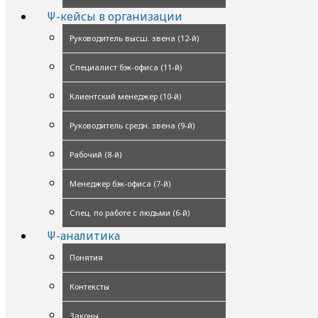
Ψ-кейсы в организации
Руководитель высш. звена (12-й)
Специалист бэк-офиса (11-й)
Клиентский менеджер (10-й)
Руководитель средн. звена (9-й)
Рабочий (8-й)
Менеджер бэк-офиса (7-й)
Спец. по работе с людьми (6-й)
Ψ-аналитика
Понятия
Контексты
Законы