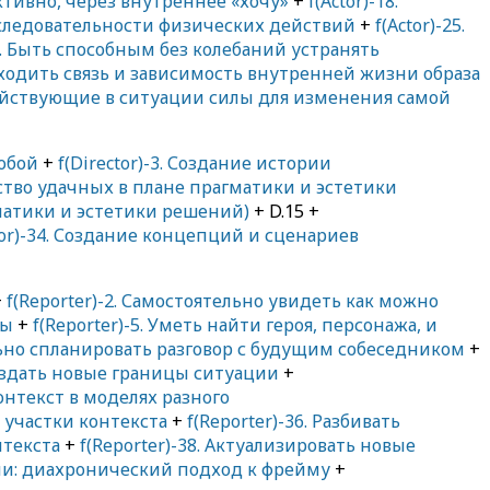
уктивно, через внутреннее «хочу»
+
f(Actor)-18.
последовательности физических действий
+
f(Actor)-25.
26. Быть способным без колебаний устранять
Находить связь и зависимость внутренней жизни образа
действующие в ситуации силы для изменения самой
собой
+
f(Director)-3. Создание истории
ство удачных в плане прагматики и эстетики
гматики и эстетики решений)
+ D.15 +
tor)-34. Создание концепций и сценариев
+
f(Reporter)-2. Самостоятельно увидеть как можно
ты
+
f(Reporter)-5. Уметь найти героя, персонажа, и
льно спланировать разговор с будущим собеседником
+
 Создать новые границы ситуации
+
онтекст в моделях разного
е участки контекста
+
f(Reporter)-36. Разбивать
нтекста
+
f(Reporter)-38. Актуализировать новые
ени: диахронический подход к фрейму
+