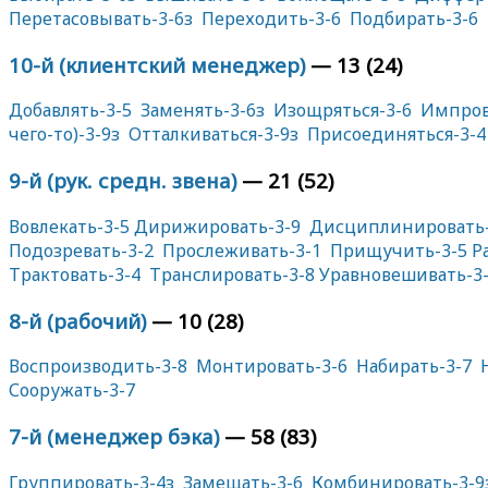
Перетасовывать-3-6з
Переходить-3-6
Подбирать-3-6
10-й (клиентский менеджер)
— 13 (24)
Добавлять-3-5
Заменять-3-6з
Изощряться-3-6
Импров
чего-то)-3-9з
Отталкиваться-3-9з
Присоединяться-3-4
9-й (рук. средн. звена)
— 21 (52)
Вовлекать-3-5
Дирижировать-3-9
Дисциплинировать-
Подозревать-3-2
Прослеживать-3-1
Прищучить-3-5
Р
Трактовать-3-4
Транслировать-3-8
Уравновешивать-3
8-й (рабочий)
— 10 (28)
Воспроизводить-3-8
Монтировать-3-6
Набирать-3-7
Сооружать-3-7
7-й (менеджер бэка)
— 58 (83)
Группировать-3-4з
Замещать-3-6
Комбинировать-3-9