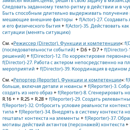
замысел мизансцены, решить свою задачу в мизансц
Следовать заданному темпо-ритму в действии и в чу
Быть способным длительно выдерживать получение 
мешающие внешние факторы
+
f(Actor)-27. Создават
и его физического бытия
+
f(Actor)-35. Действовать ка
ситуации (менять ситуацию)
См. «
Режиссер (Director). Функции и компетенции
»:
f(
(последовательности событий)
+ D.6 + D.7 +
f(Director
решений)
+
f(Director)-12. По корректировке первон
f(Director)-27. Работа с актером непосредственно на 
мероприятий
+
f(Director)-39. Координация в едино
См. «
Репортер (Reporter). Функции и компетенции
»:
f
больше, включая детали и нюансы
+
f(Reporter)-3. Со
создать из него образ
+
f(Reporter)-8. Сгенерировать н
R.16 + + R.25 + R.28 +
f(Reporter)-29. Создать релеван
f(Reporter)-32. Отбросить условие реальности контекс
типа
+
f(Reporter)-34. Внедрять в систему контекста 
гештальт контекста на элементы
+
f(Reporter)-37. О
мотивы действий актантов (персонажей) контекста
+