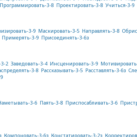
Программировать-3-8
Проектировать-3-8
Учиться-3-9
изировать-3-9
Маскировать-3-5
Направлять-3-8
Обрис
Примерять-3-9
Присоединять-3-6з
3-2
Заведовать-3-4
Инсценировать-3-9
Мотивировать
аспределять-3-8
Рассказывать-3-5
Расставлять-3-6з
Сле
-9
Наметывать-3-6
Паять-3-8
Приспосабливать-3-6
Пристр
з
Компоновать-3-6з
Констатировать-3-2з
Корректиров