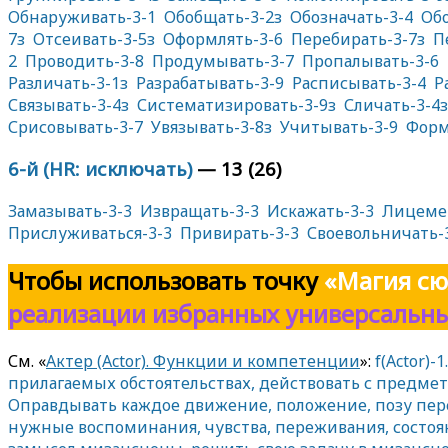
Обнаруживать-3-1
Обобщать-3-2з
Обозначать-3-4
Обо
7з
Отсеивать-3-5з
Оформлять-3-6
Перебирать-3-7з
П
2
Проводить-3-8
Продумывать-3-7
Пропалывать-3-6
Различать-3-1з
Разрабатывать-3-9
Расписывать-3-4
Р
Связывать-3-4з
Систематизировать-3-9з
Сличать-3-4з
Срисовывать-3-7
Увязывать-3-8з
Учитывать-3-9
Форм
6-й (HR: исключать)
— 13 (26)
Замазывать-3-3
Извращать-3-3
Искажать-3-3
Лицеме
Прислуживаться-3-3
Привирать-3-3
Своевольничать-
Чтобы использовать
точку
«Магия сю
реализации избранных универсальн
См. «
Актер (Actor). Функции и компетенции
»:
f(Actor)
прилагаемых обстоятельствах, действовать с предме
Оправдывать каждое движение, положение, позу пер
нужные воспоминания, чувства, переживания, состоя