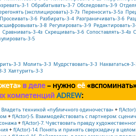
зревать-3-1
Обрабатывать-3-7
Обследовать-3-9
Отделя
ерегонять (эксплицировать)-3-7з
Переносить-3-5з
Пре
Просеивать-3-6
Разбирать-3-4
Разграничивать-3-6
Раз
асшифровывать-3-8
Регулировать-3-9
Редактировать-3
Сравнивать-3-4з
Скрещивать-3-6
Сопоставлять-3-4з
С
улировать-3-5
рить-3-3
Молить-3-3
Мудрствовать-3-3
Нахвататься-3-
3-3
Халтурить-3-3
жета»
в деле
– нужно
её
«вспоминать»
ых компетенций
ADREW
:
-1. Владеть техникой «публичного одиночества»
+
f(Acto
том
+
f(Actor)-5. Взаимодействовать с партнером: сцен
сонажа
+
f(Actor)-7. Чувствовать правду художественног
ния
+
f(Actor)-14. Понять и принять сверхзадачу в цело