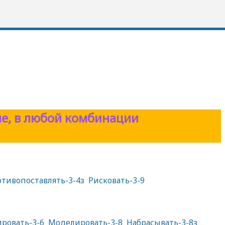
е,
в любой комбинации
тивопоставлять-3-4з
Рисковать-3-9
ровать-3-6
Моделировать-3-8
Набрасывать-3-8з