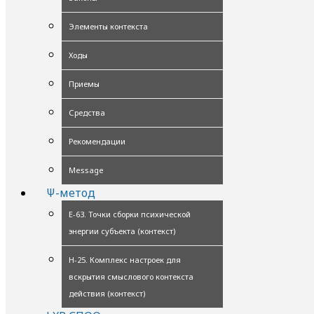
Элементы контекста
Ходы
Приемы
Средства
Рекомендации
Message
Ψ-метод
Е-63. Точки сборки психической
энергии субъекта (контекст)
Н-25. Комплекс настроек для
вскрытия смыслового контекста
действия (контекст)