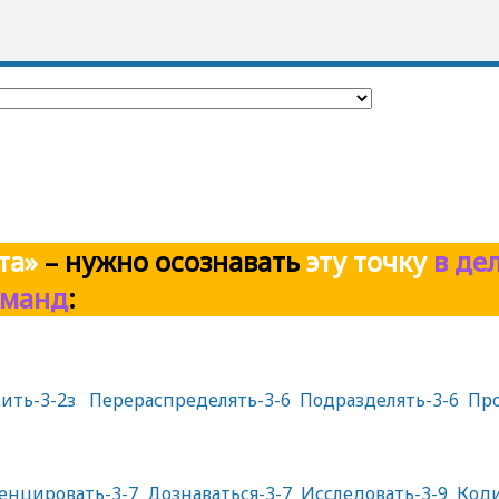
та»
–
нужно осознавать
эту точку
в дел
оманд
:
ить-3-2з
Перераспределять-3-6
Подразделять-3-6
Про
нцировать-3-7
Дознаваться-3-7
Исследовать-3-9
Коди