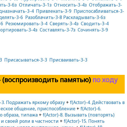
ть-3-6з
Отличать-3-1з
Относить-3-4з
Отображать-3-
дназначать-3-4
Привлекать-3-9
Приспосабливаться-3-
делять-3-6
Разоблачить-3-8
Раскладывать-3-6з
-6
Резюмировать-3-4
Сверять-3-4з
Сводить-3-4
ортировать-3-4з
Составлять-3-7з
Сочинять-3-9
3
Присасываться-3-3
Присваивать-3-3
 (воспроизводить памятью)
по ходу
r)-3. Подражать яркому образу
+
f(Actor)-4. Действовать в
ическое общение, приспособление
+
f(Actor)-6.
о образа, типажа
+
f(Actor)-8. Вызывать (повторять)
м и своей роли в частности
+
f(Actor)-15. Понять