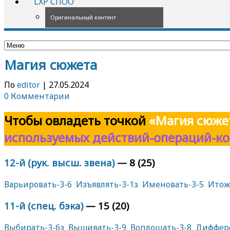
LXP СПОО
Оригинальный контент
Магия сюжета
По
editor
|
27.05.2024
0 Комментарии
Чтобы овладеть точкой
«Магия сюже
используемых действий-операций-к
12-й (рук. высш. звена)
— 8 (25)
Варьировать-3-6
Изъявлять-3-1з
Именовать-3-5
Итож
11-й (спец. бэка)
— 15 (20)
Выбирать-3-6з
Вышивать-3-9
Воплощать-3-8
Диффере