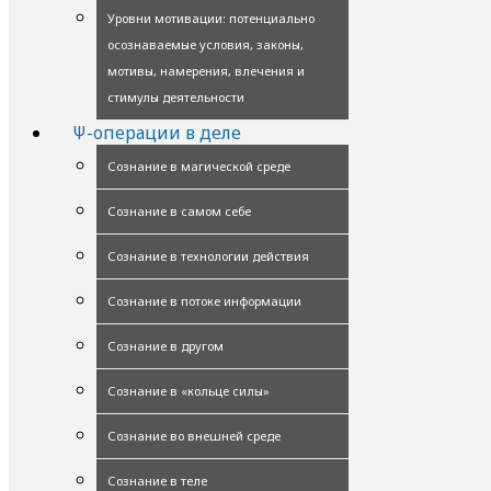
Уровни мотивации: потенциально
осознаваемые условия, законы,
мотивы, намерения, влечения и
стимулы деятельности
Ψ-операции в деле
Сознание в магической среде
Сознание в самом себе
Сознание в технологии действия
Сознание в потоке информации
Сознание в другом
Сознание в «кольце силы»
Сознание во внешней среде
Сознание в теле