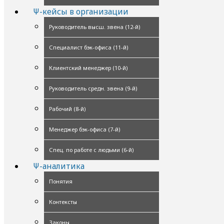
Ψ-кейсы в организации
Руководитель высш. звена (12-й)
Специалист бэк-офиса (11-й)
Клиентский менеджер (10-й)
Руководитель средн. звена (9-й)
Рабочий (8-й)
Менеджер бэк-офиса (7-й)
Спец. по работе с людьми (6-й)
Ψ-аналитика
Понятия
Контексты
Законы