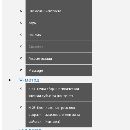
Элементы контекста
Ходы
Приемы
Средства
Рекомендации
Message
Ψ-метод
Е-63. Точки сборки психической
энергии субъекта (контекст)
Н-25. Комплекс настроек для
вскрытия смыслового контекста
действия (контекст)