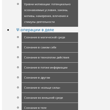
Уровни мотивации: потенциально
осознаваемые условия, законы,
мотивы, намерения, влечения и
стимулы деятельности
Ψ-операции в деле
Сознание в магической среде
Сознание в самом себе
Сознание в технологии действия
Сознание в потоке информации
Сознание в другом
Сознание в «кольце силы»
Сознание во внешней среде
Сознание в теле