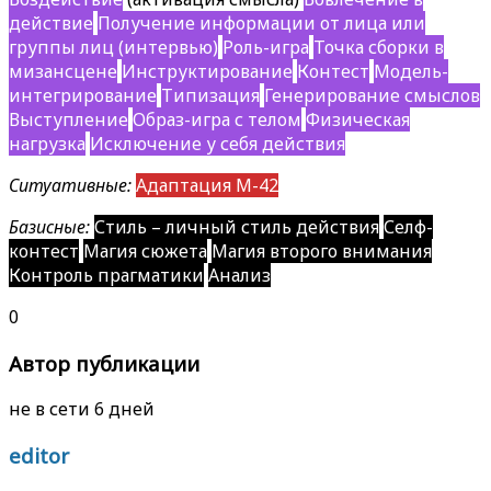
действие
Получение информации от лица или
группы лиц (интервью)
Роль-игра
Точка сборки в
мизансцене
Инструктирование
Контест
Модель-
интегрирование
Типизация
Генерирование смыслов
Выступление
Образ-игра с телом
Физическая
нагрузка
Исключение у себя действия
Ситуативные:
Адаптация М-42
Базисные:
Стиль – личный стиль действия
Селф-
контест
Магия сюжета
Магия второго внимания
Контроль прагматики
Анализ
0
Автор публикации
не в сети 6 дней
editor