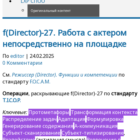
LXP СПОО
Оригинальный контент
f(Director)-27. Работа с актером
непосредственно на площадке
По
editor
|
24.02.2025
0 Комментарии
См.
Режиссер (Director). Функции и компетенции
по
стандарту
F.O.C.A.M.
Операции
, раскрывающие f(Director)-27 по
стандарту
T.I.C.O.P.
Ключевые:
Протометафоры
Трансформация контекста
Распределение задач
Адаптация
Формулировка
Генерирование содержания
А-коммуникация
Субъект-сканирование
Субъект-типизирование
,
Воздействие
(активация смысла)
Вовлечение в