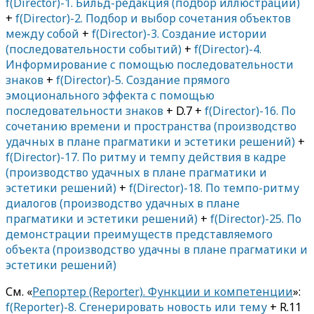
f(Director)-1. Бильд-редакция (подбор иллюстраций)
+
f(Director)-2. Подбор и выбор сочетания объектов
между собой
+
f(Director)-3. Создание истории
(последовательности событий)
+
f(Director)-4.
Информирование с помощью последовательности
знаков
+
f(Director)-5. Создание прямого
эмоционального эффекта с помощью
последовательности знаков
+ D.7 +
f(Director)-16. По
сочетанию времени и пространства (производство
удачных в плане прагматики и эстетики решений)
+
f(Director)-17. По ритму и темпу действия в кадре
(производство удачных в плане прагматики и
эстетики решений)
+
f(Director)-18. По темпо-ритму
диалогов (производство удачных в плане
прагматики и эстетики решений)
+
f(Director)-25. По
демонстрации преимуществ представляемого
объекта (производство удачны в плане прагматики и
эстетики решений)
См. «
Репортер (Reporter). Функции и компетенции
»:
f(Reporter)-8. Сгенерировать новость или тему
+ R.11