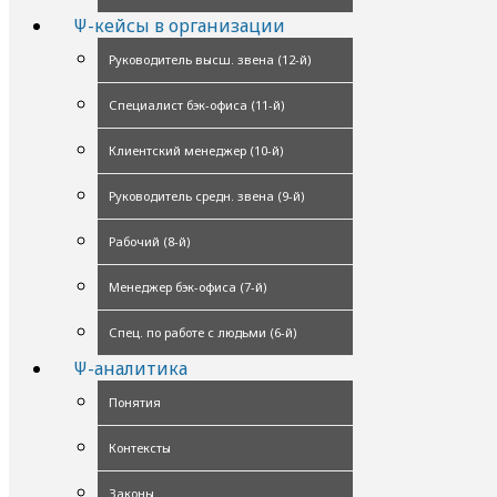
Ψ-кейсы в организации
Руководитель высш. звена (12-й)
Специалист бэк-офиса (11-й)
Клиентский менеджер (10-й)
Руководитель средн. звена (9-й)
Рабочий (8-й)
Менеджер бэк-офиса (7-й)
Спец. по работе с людьми (6-й)
Ψ-аналитика
Понятия
Контексты
Законы