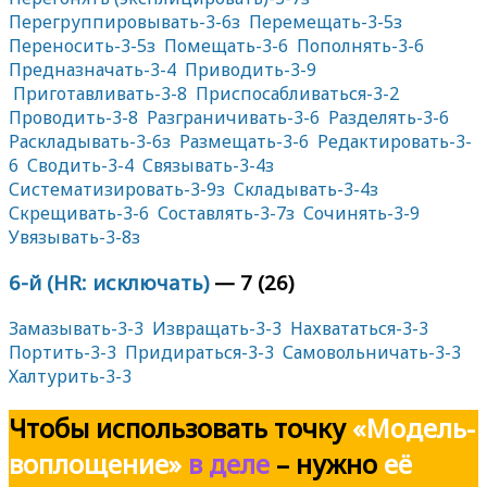
Перегруппировывать-3-6з
Перемещать-3-5з
Переносить-3-5з
Помещать-3-6
Пополнять-3-6
Предназначать-3-4
Приводить-3-9
Приготавливать-3-8
Приспосабливаться-3-2
Проводить-3-8
Разграничивать-3-6
Разделять-3-6
Раскладывать-3-6з
Размещать-3-6
Редактировать-3-
6
Сводить-3-4
Связывать-3-4з
Систематизировать-3-9з
Складывать-3-4з
Скрещивать-3-6
Составлять-3-7з
Сочинять-3-9
Увязывать-3-8з
6-й (HR: исключать)
— 7 (26)
Замазывать-3-3
Извращать-3-3
Нахвататься-3-3
Портить-3-3
Придираться-3-3
Самовольничать-3-3
Халтурить-3-3
Чтобы использовать
точку
«Модель-
воплощение»
в деле
– нужно
её