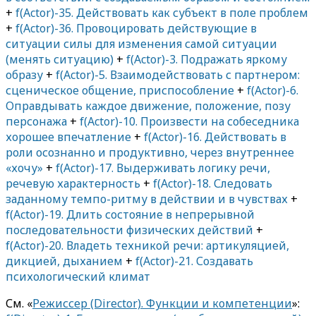
+
f(Actor)-35. Действовать как субъект в поле проблем
+
f(Actor)-36. Провоцировать действующие в
ситуации силы для изменения самой ситуации
(менять ситуацию)
+
f(Actor)-3. Подражать яркому
образу
+
f(Actor)-5. Взаимодействовать с партнером:
сценическое общение, приспособление
+
f(Actor)-6.
Оправдывать каждое движение, положение, позу
персонажа
+
f(Actor)-10. Произвести на собеседника
хорошее впечатление
+
f(Actor)-16. Действовать в
роли осознанно и продуктивно, через внутреннее
«хочу»
+
f(Actor)-17. Выдерживать логику речи,
речевую характерность
+
f(Actor)-18. Следовать
заданному темпо-ритму в действии и в чувствах
+
f(Actor)-19. Длить состояние в непрерывной
последовательности физических действий
+
f(Actor)-20. Владеть техникой речи: артикуляцией,
дикцией, дыханием
+
f(Actor)-21. Создавать
психологический климат
См. «
Режиссер (Director). Функции и компетенции
»: