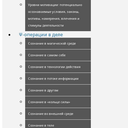
Уровни мотивации: потенциально
осознаваемые условия, законы,
мотивы, намерения, влечения и
стимулы деятельности
Ψ-операции в деле
Сознание в магической среде
Сознание в самом себе
Сознание в технологии действия
Сознание в потоке информации
Сознание в другом
Сознание в «кольце силы»
Сознание во внешней среде
Сознание в теле