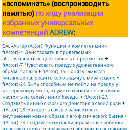
«вспоминать» (воспроизводить
памятью)
по ходу реализации
избранных универсальных
компетенций
ADREW
:
См. «
Актер (Actor). Функции и компетенции
»:
f(Actor)-4. Действовать в прилагаемых
обстоятельствах, действовать с предметом
+
f(Actor)-7. Чувствовать правду художественного
образа, типажа
+
f(Actor)-15. Понять замысел
мизансцены, решить свою задачу в мизансцене
+
f(Actor)-24. Быть способным не пойти на поводу у
интервьюируемого, а суметь мягко и ненавязчиво
настоять на своей линии беседы
+
f(Actor)-27.
Создавать линию сквозного действия в своей роли
+
f(Actor)-28. Находить связь и зависимость
внутренней жизни образа и его физического бытия
+
f(Actor)-34. Создавать импровизированные реплики –
в соответствии с создаваемым образом и состоянием