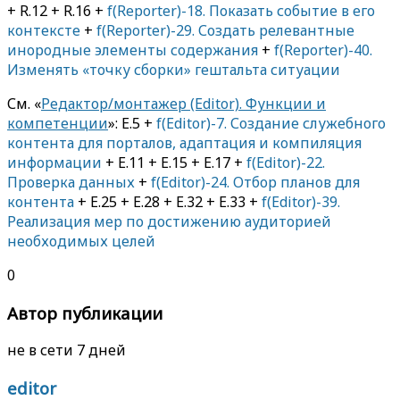
+ R.12 + R.16 +
f(Reporter)-18. Показать событие в его
контексте
+
f(Reporter)-29. Создать релевантные
инородные элементы содержания
+
f(Reporter)-40.
Изменять «точку сборки» гештальта ситуации
См. «
Редактор/монтажер (Editor). Функции и
компетенции
»: E.5 +
f(Editor)-7. Создание служебного
контента для порталов, адаптация и компиляция
информации
+ E.11 + E.15 + E.17 +
f(Editor)-22.
Проверка данных
+
f(Editor)-24. Отбор планов для
контента
+ E.25 + E.28 + E.32 + E.33 +
f(Editor)-39.
Реализация мер по достижению аудиторией
необходимых целей
0
Автор публикации
не в сети 7 дней
editor