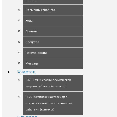
Элементы контекста
Ходы
Приемы
Средства
Рекомендации
Message
Ψ-метод
Е-63. Точки сборки психической
энергии субъекта (контекст)
Н-25. Комплекс настроек для
вскрытия смыслового контекста
действия (контекст)