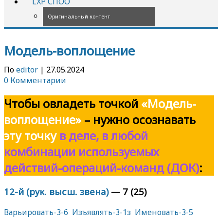
LXP СПОО
Оригинальный контент
Модель-воплощение
По
editor
|
27.05.2024
0 Комментарии
Чтобы овладеть точкой
«Модель-
воплощение»
–
нужно осознавать
эту точку
в деле,
в любой
комбинации используемых
действий-операций-команд (ДОК)
:
12-й (рук. высш. звена)
— 7 (25)
Варьировать-3-6
Изъявлять-3-1з
Именовать-3-5